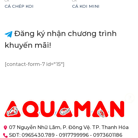
CÁ
CÁ
CÁ CHÉP KOI
CÁ KOI MINI
Đăng ký nhận chương trình
khuyến mãi!
[contact-form-7 id="15"]
07 Nguyễn Nhữ Lãm, P. Đông Vệ. TP. Thanh Hóa
SĐT: 0965430.789 - 0917799996 - 0973601186