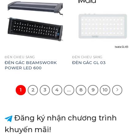
ĐÈN CHIẾU SÁNG
ĐÈN CHIẾU SÁNG
ĐÈN GÁC BEAMSWORK
ĐÈN GÁC GL 03
POWER LED 600
1
2
3
4
…
8
9
10
Đăng ký nhận chương trình
khuyến mãi!