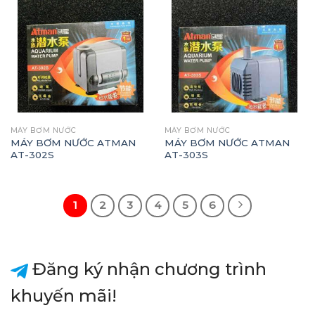
MÁY BƠM NƯỚC
MÁY BƠM NƯỚC
MÁY BƠM NƯỚC ATMAN
MÁY BƠM NƯỚC ATMAN
AT-302S
AT-303S
1
2
3
4
5
6
Đăng ký nhận chương trình
khuyến mãi!