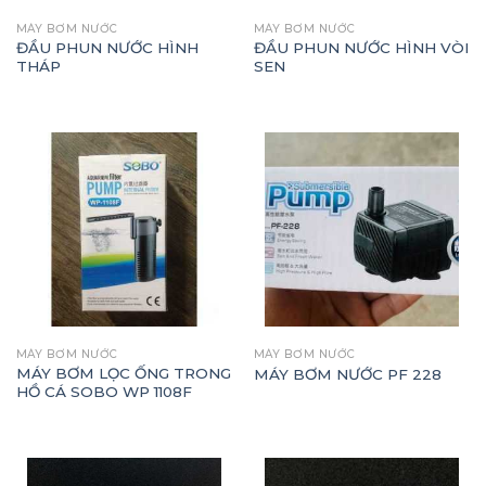
MÁY BƠM NƯỚC
MÁY BƠM NƯỚC
ĐẦU PHUN NƯỚC HÌNH
ĐẦU PHUN NƯỚC HÌNH VÒI
THÁP
SEN
MÁY BƠM NƯỚC
MÁY BƠM NƯỚC
MÁY BƠM LỌC ỐNG TRONG
MÁY BƠM NƯỚC PF 228
HỒ CÁ SOBO WP 1108F