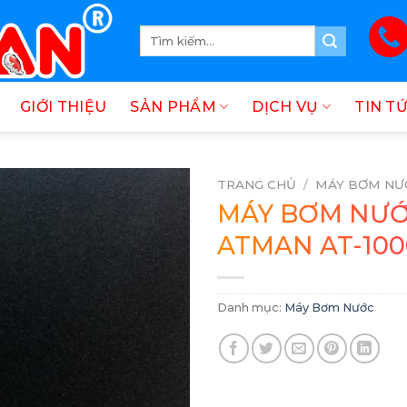
Tìm
kiếm:
GIỚI THIỆU
SẢN PHẨM
DỊCH VỤ
TIN T
TRANG CHỦ
/
MÁY BƠM NƯ
MÁY BƠM NƯ
ATMAN AT-100
Danh mục:
Máy Bơm Nước