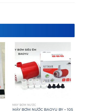
MÁY BƠM NƯỚC
MÁY BƠM NƯỚC BAOYU BY – 105