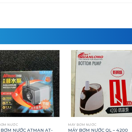
BƠM NƯỚC
MÁY BƠM NƯỚC
 BƠM NƯỚC ATMAN AT-
MÁY BƠM NƯỚC QL – 4200