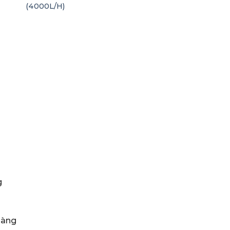
(4000L/H)
g
hàng