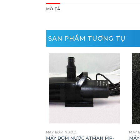
MÔ TẢ
SẢN PHẨM TƯƠNG TỰ
MÁY BƠM NƯỚC
MÁY 
HÚT ĐÁY BƠM
MÁY BƠM NƯỚC ATMAN MP-
MÁY