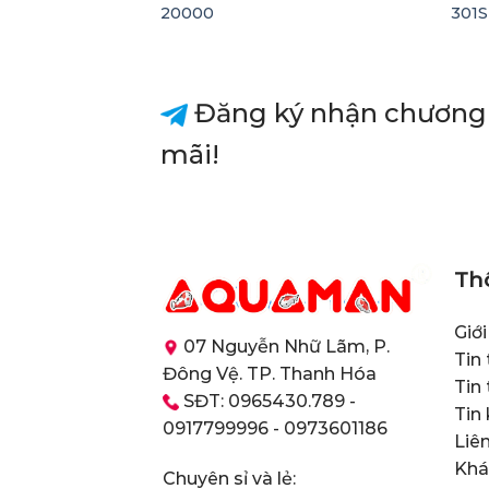
20000
301S
Đăng ký nhận chương 
mãi!
Th
Giớ
07 Nguyễn Nhữ Lãm, P.
Tin
Đông Vệ. TP. Thanh Hóa
Tin 
SĐT: 0965430.789 -
Tin
0917799996 - 0973601186
Liên
Khá
Chuyên sỉ và lẻ: