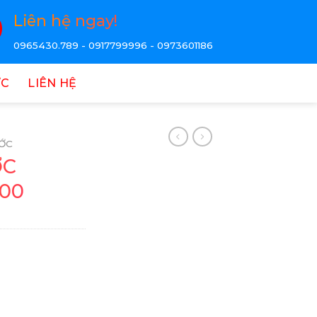
Liên hệ ngay!
0965430.789 - 0917799996 - 0973601186
ỨC
LIÊN HỆ
ỚC
ỚC
00