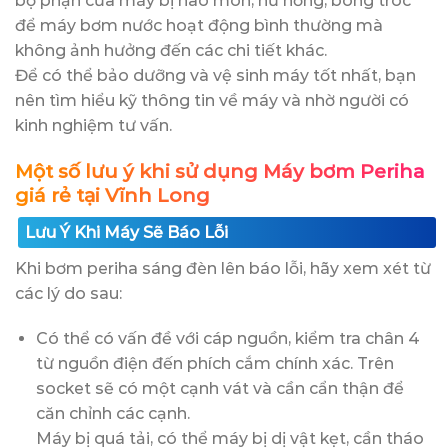
bộ phận của máy bị hao mòn, hư hỏng, bong tróc
để máy bơm nước hoạt động bình thường mà
không ảnh hưởng đến các chi tiết khác.
Để có thể bảo dưỡng và vệ sinh máy tốt nhất, bạn
nên tìm hiểu kỹ thông tin về máy và nhờ người có
kinh nghiệm tư vấn.
Một số lưu ý khi sử dụng Máy bơm Periha
giá rẻ tại Vĩnh Long
Lưu Ý Khi Máy Sẽ Báo Lỗi
Khi bơm periha sáng đèn lên báo lỗi, hãy xem xét từ
các lý do sau:
Có thể có vấn đề với cáp nguồn, kiểm tra chân 4
từ nguồn điện đến phích cắm chính xác. Trên
socket sẽ có một cạnh vát và cần cẩn thận để
căn chỉnh các cạnh.
Máy bị quá tải, có thể máy bị dị vật kẹt, cần tháo