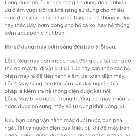
Long được nhiều khách hàng tin dùng do có nhiều
ưu điểm vượt trội và khả năng sử dụng cho nhiều
mục đích khác nhau như lọc tràn, lọc hệ thống xô lọc
hay thác đẩy, bơm dòng cho hồ cá koi hay hệ thống
bơm aquaponic, hút bùn,. ..
Khi sử dụng máy bơm sáng đèn báo 3 lỗi sau:
Lỗi 1: Nếu máy bơm nước hoạt động quá tải cũng có
thể do máy bị dị vật kẹt lại. Lúc này cần tháo các bộ
phận máy ra để tiến hành kiểm tra toàn diện máy.
Lỗi 2: Máy sáng đèn khi cắm sai dây nguồn. Giải
pháp là kiểm tra hệ thống điện được kết nối.
Lỗi 3: Máy bị vô nước. Trong trường hợp này, miễn là
nước được bổ sung, máy sẽ tự động khởi động lại.
Nếu bạn đang vận hành máy dưới nước, bạn phải
ngắt tất cả nguồn điện của thiết bị. Khi để máy bên
ngoài, người dùng đừng quên đóng gói cẩn thận để