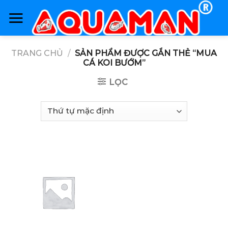
Skip
to
content
TRANG CHỦ
/
SẢN PHẨM ĐƯỢC GẮN THẺ “MUA
CÁ KOI BƯỚM”
LỌC