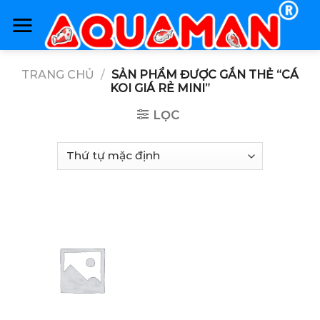
Skip
to
content
TRANG CHỦ
/
SẢN PHẨM ĐƯỢC GẮN THẺ “CÁ
KOI GIÁ RẺ MINI”
LỌC