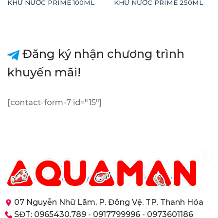
KHỬ NƯỚC PRIME 100ML
KHỬ NƯỚC PRIME 250ML
Đăng ký nhận chương trình
khuyến mãi!
[contact-form-7 id="15"]
07 Nguyễn Nhữ Lãm, P. Đông Vệ. TP. Thanh Hóa
SĐT: 0965430.789 - 0917799996 - 0973601186