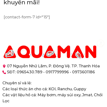
khuyến mãi!
[contact-form-7 id="15"]
07 Nguyễn Nhữ Lãm, P. Đông Vệ. TP. Thanh Hóa
SĐT: 0965430.789 - 0917799996 - 0973601186
Chuyên sỉ và lẻ:
Các loại thức ăn cho cá: KOI, Ranchu, Guppy
Các vật liệu hồ cá: Máy bơm, máy sủi oxy, Jmat, Chổi
Lọc