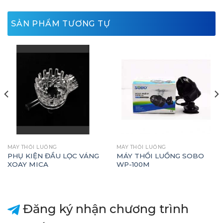
SẢN PHẨM TƯƠNG TỰ
MÁY THỔI LUỒNG
MÁY THỔI LUỒNG
PHỤ KIỆN ĐẦU LỌC VÁNG
MÁY THỔI LUỒNG SOBO
XOAY MICA
WP-100M
Đăng ký nhận chương trình