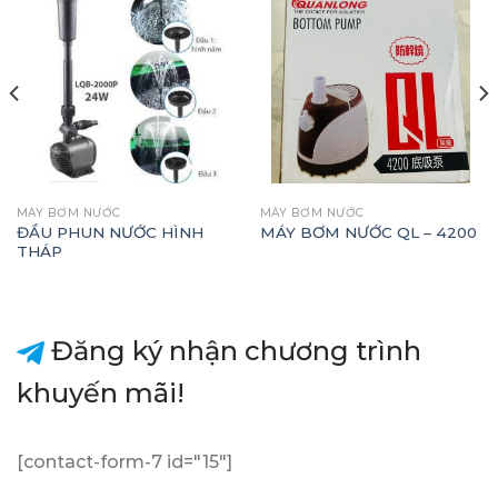
MÁY BƠM NƯỚC
MÁY BƠM NƯỚC
ĐẦU PHUN NƯỚC HÌNH
MÁY BƠM NƯỚC QL – 4200
THÁP
Đăng ký nhận chương trình
khuyến mãi!
[contact-form-7 id="15"]