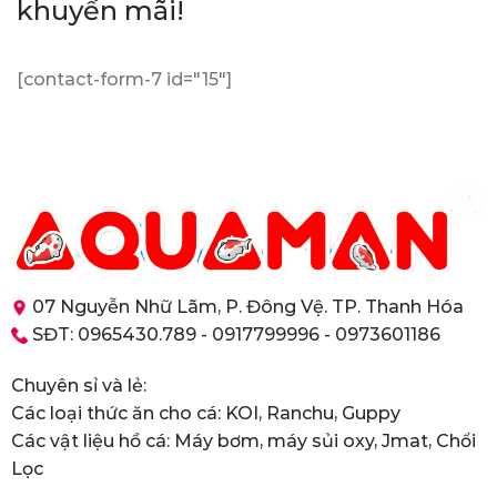
khuyến mãi!
[contact-form-7 id="15"]
07 Nguyễn Nhữ Lãm, P. Đông Vệ. TP. Thanh Hóa
SĐT: 0965430.789 - 0917799996 - 0973601186
Chuyên sỉ và lẻ:
Các loại thức ăn cho cá: KOI, Ranchu, Guppy
Các vật liệu hồ cá: Máy bơm, máy sủi oxy, Jmat, Chổi
Lọc