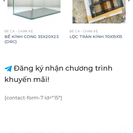
BỂ CÁ - CHÂN KỆ
BỂ CÁ - CHÂN KỆ
BỂ KÍNH CONG 35X20X23
LỌC TRÀN KÍNH 70X15X15
(DRC)
Đăng ký nhận chương trình
khuyến mãi!
[contact-form-7 id="15"]